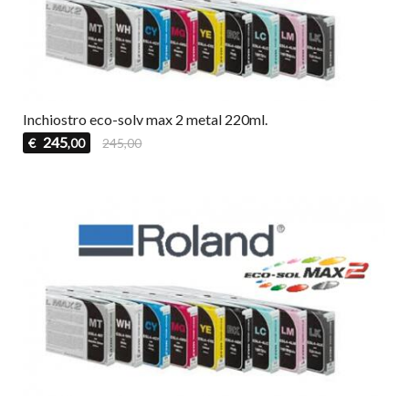
Inchiostro eco-solv max 2 metal 220ml.
245
€
245,00
,00