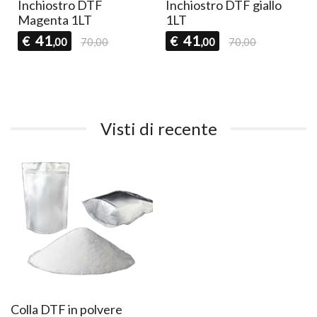
Inchiostro DTF
Inchiostro DTF giallo
Magenta 1LT
1LT
41
41
€
€
,00
70,00
,00
70,00
Visti di recente
Colla DTF in polvere