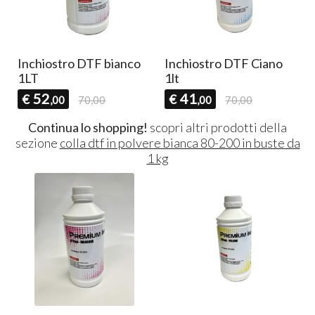
e
Inchiostro DTF bianco
Inchiostro DTF Ciano
1LT
1lt
52
41
€
€
,00
70,00
,00
70,00
Continua lo shopping!
scopri altri prodotti della
sezione
colla dtf in polvere bianca 80-200 in buste da
1 kg