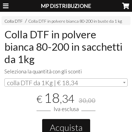
MP DISTRIBUZIONE
Colla DTF
Colla DTF in polvere bianca 80-200 in buste da 1 kg
Colla DTF in polvere
bianca 80-200 in sacchetti
da 1kg
Seleziona la quantità con gli sconti
colla DTF da 1Kg | € 18,34
18
,34
€
30,00
Iva esclusa
Acquista