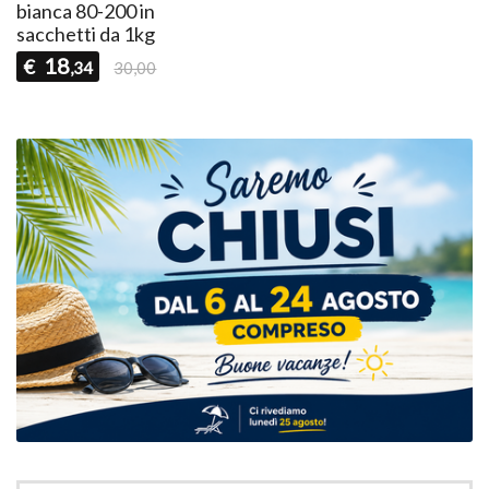
bianca 80-200 in
sacchetti da 1kg
18
€
,34
30,00