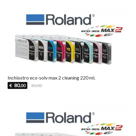
Inchiostro eco-solv max 2 cleaning 220 ml.
80
€
80,00
,00