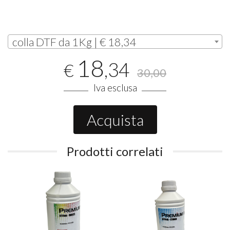
colla DTF da 1Kg | € 18,34
18
,34
€
30,00
Iva esclusa
Acquista
Prodotti correlati