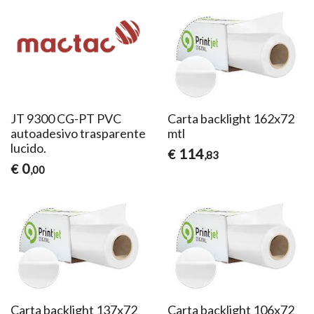
JT 9300 CG-PT PVC
Carta backlight 162x72
autoadesivo trasparente
mtl
lucido.
114
€
,83
0
€
,00
Carta backlight 137x72
Carta backlight 106x72