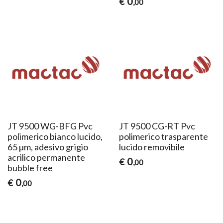
0
€
,00
JT 9500 WG-BFG ​Pvc
JT 9500 CG-RT ​Pvc
polimerico bianco lucido,
polimerico trasparente
65 µm, adesivo grigio
lucido removibile
acrilico permanente
0
€
,00
bubble free
0
€
,00