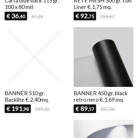
Carta blue back 115 gr.
RETE MESH 300 gr. con
100 x 80 mtl
Liner €.1,75 mq.
36
92
€
€
,40
47,20
,75
294,67
BANNER 510 gr.
BANNER 450 gr. black
Backlite €.2,40mq.
retro nero €.1,69 mq
191
89
€
€
,98
599,20
,57
287,70