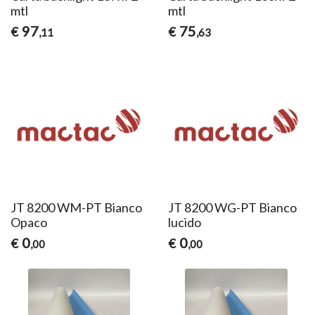
mtl
mtl
97
75
€
€
,11
,63
JT 8200 WM-PT Bianco
JT 8200 WG-PT Bianco
Opaco
lucido
0
0
€
€
,00
,00