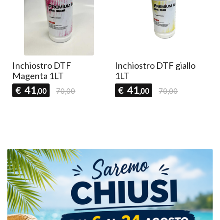
Inchiostro DTF
Inchiostro DTF giallo
Magenta 1LT
1LT
41
41
€
€
,00
70,00
,00
70,00