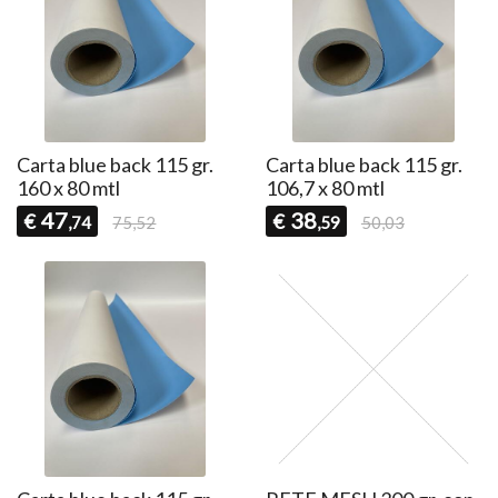
Carta blue back 115 gr.
Carta blue back 115 gr.
160 x 80 mtl
106,7 x 80 mtl
47
38
€
€
,74
75,52
,59
50,03