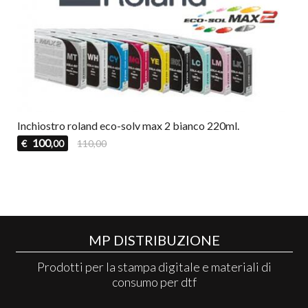
Inchiostro roland eco-solv max 2 bianco 220ml.
100
€
110,00
,00
MP DISTRIBUZIONE
Prodotti per la stampa digitale e materiali di
consumo per dtf