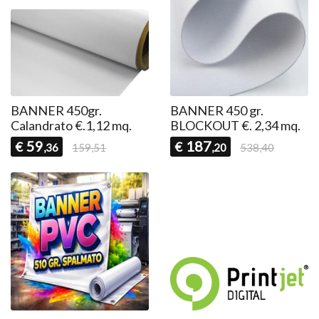
BANNER 450gr.
BANNER 450 gr.
Calandrato €.1,12 mq.
BLOCKOUT €. 2,34 mq.
59
187
€
€
,36
159,51
,20
538,40