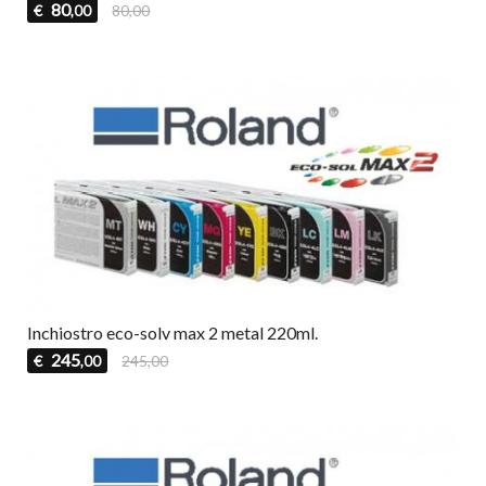
80
€
80,00
,00
Inchiostro eco-solv max 2 metal 220ml.
245
€
245,00
,00