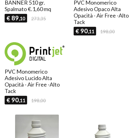
BANNER 510 gr.
PVC Monomerico
Spalmato €.1,60 mq
Adesivo Opaco Alta
Opacità - Air Free -Alto
89
€
,10
273,35
Tack
90
€
,11
198,00
PVC Monomerico
Adesivo Lucido Alta
Opacità - Air Free -Alto
Tack
90
€
,11
198,00