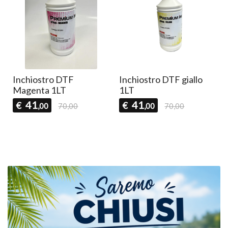
Inchiostro DTF
Inchiostro DTF giallo
Magenta 1LT
1LT
41
41
€
€
,00
70,00
,00
70,00