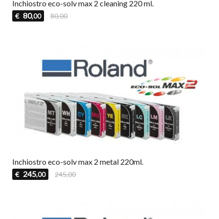
Inchiostro eco-solv max 2 cleaning 220 ml.
80
€
80,00
,00
Inchiostro eco-solv max 2 metal 220ml.
245
€
245,00
,00