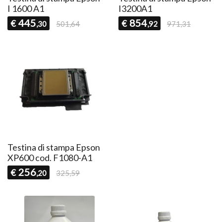
I 1600 A1
I3200A1
445
854
€
€
,30
501,64
,92
971,31
Testina di stampa Epson
XP600 cod. F1080-A1
256
€
,20
325,59