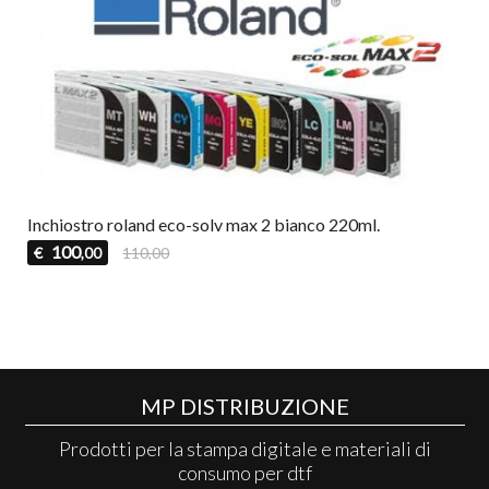
Inchiostro roland eco-solv max 2 bianco 220ml.
100
€
110,00
,00
MP DISTRIBUZIONE
Prodotti per la stampa digitale e materiali di
consumo per dtf