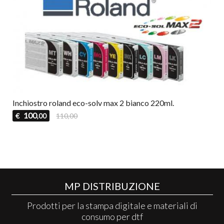
Inchiostro roland eco-solv max 2 bianco 220ml.
100
€
110,00
,00
MP DISTRIBUZIONE
Prodotti per la stampa digitale e materiali di
consumo per dtf