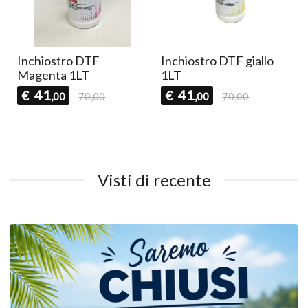
Inchiostro DTF
Inchiostro DTF giallo
Magenta 1LT
1LT
41
41
€
€
,00
70,00
,00
70,00
Visti di recente