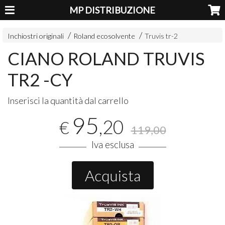
MP DISTRIBUZIONE
Inchiostri originali
Roland ecosolvente
Truvis tr-2
CIANO ROLAND TRUVIS
TR2 -CY
Inserisci la quantità dal carrello
95
,20
€
119,00
Iva esclusa
Acquista