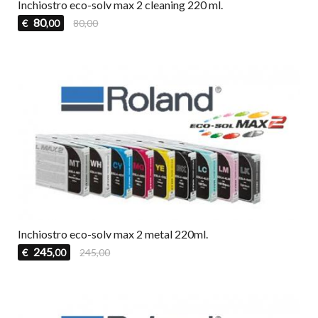
Inchiostro eco-solv max 2 cleaning 220 ml.
80
€
80,00
,00
Inchiostro eco-solv max 2 metal 220ml.
245
€
245,00
,00