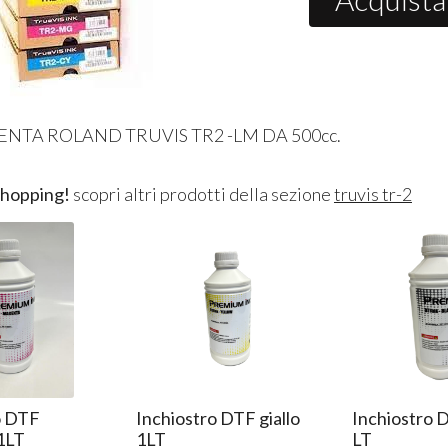
NTA ROLAND TRUVIS TR2 -LM DA 500cc.
shopping!
scopri altri prodotti della sezione
truvis tr-2
o DTF
Inchiostro DTF giallo
Inchiostro 
1LT
1LT
LT