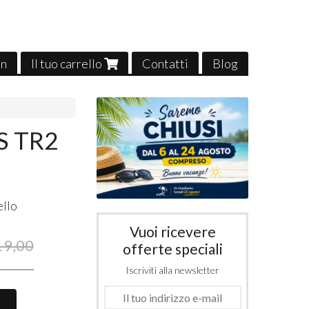
in
Il tuo carrello
Contatti
Blog
S TR2
ello
Vuoi ricevere
19,00
offerte speciali
Iscriviti alla newsletter