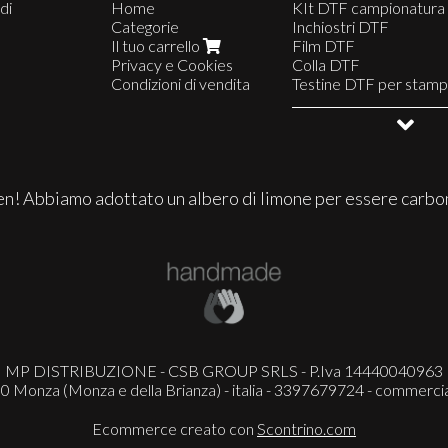
di
Home
KIt DTF campionatura
Categorie
Inchiostri DTF
Il tuo carrello
Film DTF
Privacy e Cookies
Colla DTF
Condizioni di vendita
Testine DTF per stamp
Parti di ricambio DTF
Materiali di consumo
Inchiostri originali
Inchiostri HP latex
Testine HP latex
Roland ecosolvente
Display ed espositori
n! Abbiamo adottato un albero di limone per essere carbo
Truvis tr-2
Eco-sol max
Eco-sol max 2
Eco-sol max 3
MP DISTRIBUZIONE - CSB GROUP SRLS - P.Iva 14440040963
0 Monza (Monza e della Brianza) - italia - 3397679724 -
commercia
Ecommerce creato con
Scontrino.com