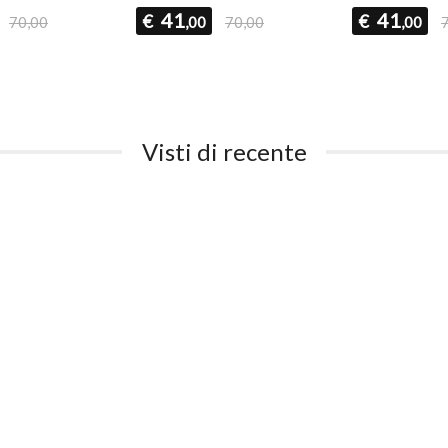
41
41
€
€
70,00
,00
70,00
,00
Visti di recente