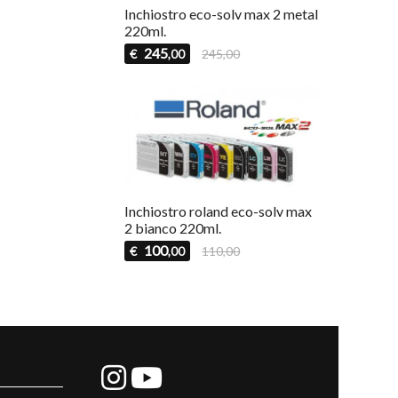
Inchiostro eco-solv max 2 metal
220ml.
245
€
245,00
,00
Inchiostro roland eco-solv max
2 bianco 220ml.
100
€
110,00
,00