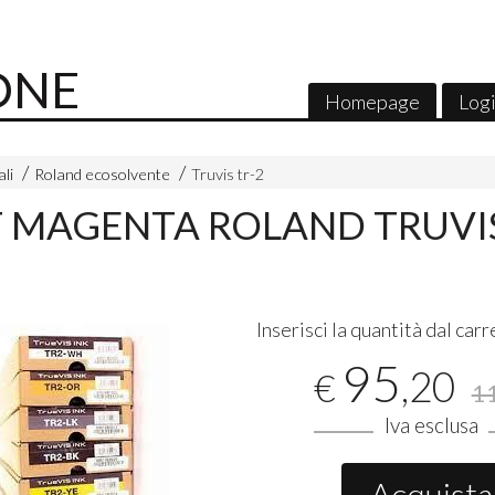
ONE
Homepage
Log
ali
Roland ecosolvente
Truvis tr-2
T MAGENTA ROLAND TRUVI
Inserisci la quantità dal carr
95
,20
€
1
Iva esclusa
Acquista