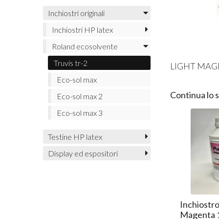
Inchiostri originali
Inchiostri HP latex
Roland ecosolvente
Truvis tr-2
LIGHT MAGE
Eco-sol max
Continua lo 
Eco-sol max 2
Eco-sol max 3
Testine HP latex
Display ed espositori
tro DTF bianco
Inchiostro DTF Ciano
Inchiostr
1lt
Magenta 