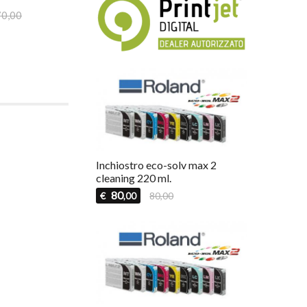
1kg.
sacchetti da 1
70,00
24
18
€
€
,16
37,46
,34
30
Inchiostro eco-solv max 2
cleaning 220 ml.
80
€
80,00
,00