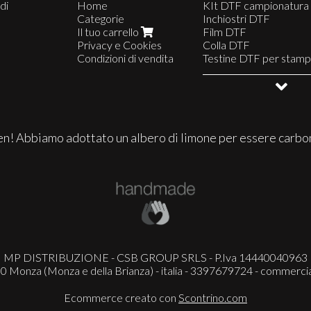
di
Home
KIt DTF campionatura
Categorie
Inchiostri DTF
Il tuo carrello
Film DTF
Privacy e Cookies
Colla DTF
Condizioni di vendita
Testine DTF per stamp
Parti di ricambio DTF
Materiali di consumo
Inchiostri originali
Testine HP latex
Display ed espositori
n! Abbiamo adottato un albero di limone per essere carbo
MP DISTRIBUZIONE - CSB GROUP SRLS - P.Iva 14440040963
0 Monza (Monza e della Brianza) - italia - 3397679724 -
commercia
Ecommerce creato con
Scontrino.com