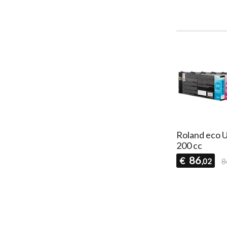
Roland eco 
200 cc
86
€
,02
8