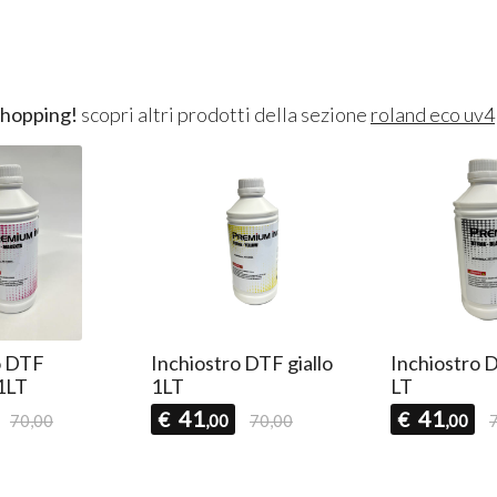
shopping!
scopri altri prodotti della sezione
roland eco uv4
o DTF
Inchiostro DTF giallo
Inchiostro 
1LT
1LT
LT
41
41
€
€
70,00
,00
70,00
,00