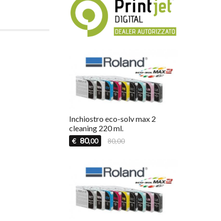
Inchiostro eco-solv max 2
cleaning 220 ml.
80
€
80,00
,00