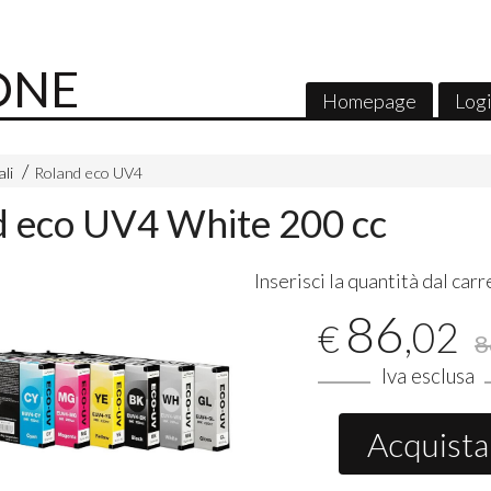
ONE
Homepage
Log
ali
Roland eco UV4
d eco UV4 White 200 cc
Inserisci la quantità dal carr
86
,02
€
8
Iva esclusa
Acquista