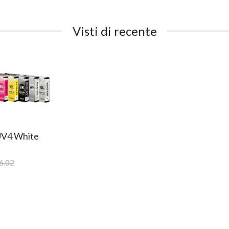
Visti di recente
UV4 White
6,02