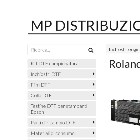
MP DISTRIBUZI
Inchiostri origin
Rolan
KIt DTF campionatura
Inchiostri DTF
Film DTF
Colla DTF
Testine DTF per stampanti
Epson
Parti di ricambio DTF
Materiali di consumo