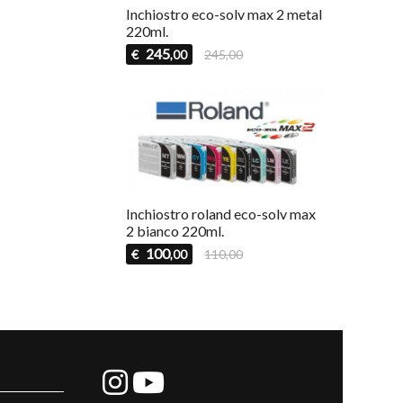
Inchiostro eco-solv max 2 metal
220ml.
245
€
245,00
,00
Inchiostro roland eco-solv max
2 bianco 220ml.
100
€
110,00
,00