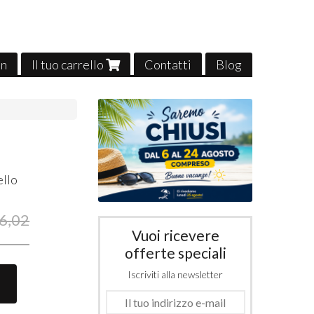
in
Il tuo carrello
Contatti
Blog
ello
6,02
Vuoi ricevere
offerte speciali
Iscriviti alla newsletter