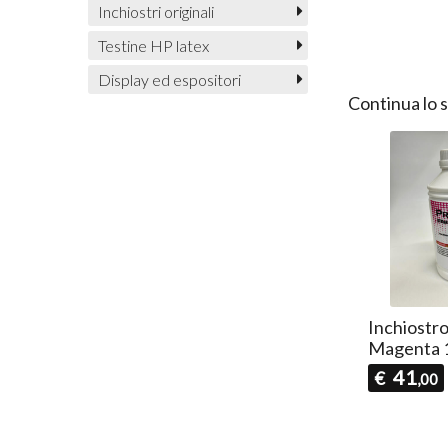
Inchiostri originali
Testine HP latex
Display ed espositori
Continua lo 
tro DTF bianco
Inchiostro DTF Ciano
Inchiostr
1lt
Magenta 
41
41
€
€
0
70,00
,00
70,00
,00