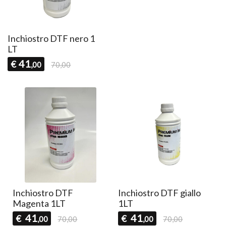
Inchiostro DTF nero 1
LT
41
€
,00
70,00
Inchiostro DTF
Inchiostro DTF giallo
Magenta 1LT
1LT
41
41
€
€
,00
70,00
,00
70,00