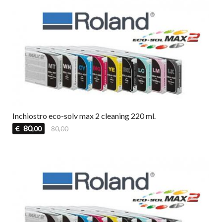
Inchiostro eco-solv max 2 cleaning 220 ml.
80
€
80,00
,00