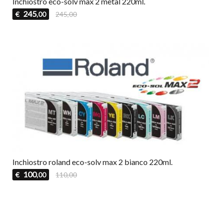
Inchiostro eco-solv max 2 metal 220ml.
245
€
245,00
,00
Inchiostro roland eco-solv max 2 bianco 220ml.
100
€
110,00
,00