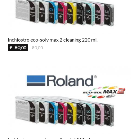
Inchiostro eco-solv max 2 cleaning 220 ml.
80
€
80,00
,00