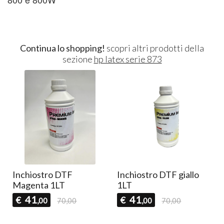
Continua lo shopping!
scopri altri prodotti della
sezione
hp latex serie 873
Inchiostro DTF
Inchiostro DTF giallo
Magenta 1LT
1LT
41
41
€
€
,00
70,00
,00
70,00